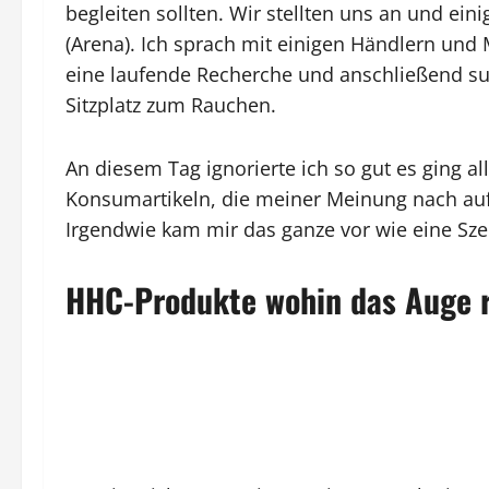
begleiten sollten. Wir stellten uns an und ei
(Arena). Ich sprach mit einigen Händlern und M
eine laufende Recherche und anschließend su
Sitzplatz zum Rauchen.
An diesem Tag ignorierte ich so gut es ging a
Konsumartikeln, die meiner Meinung nach auf 
Irgendwie kam mir das ganze vor wie eine Sze
HHC-Produkte wohin das Auge r
Notiz: Was ist HHC? HHC ist ein sehr wenig er
das zwar ähnlich wie THC wirken kann, aber te
Nebenwirkungen mit sich bringt.