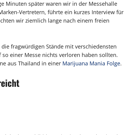
nige Minuten später waren wir in der Messehalle
arken-Vertretern, führte ein kurzes Interview für
chten wir ziemlich lange nach einem freien
ll die fragwürdigen Stände mit verschiedensten
so einer Messe nichts verloren haben sollten.
ne aus Thailand in einer
Marijuana Mania Folge
.
eicht
forschtes und relativ neu entdecktes Cannabinoid,
ilweise gefährliche Risiken und nicht einschätzbare