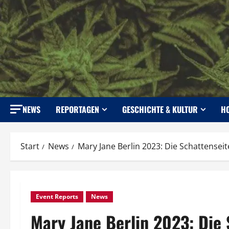
Zum
Inhalt
springen
NEWS
REPORTAGEN
GESCHICHTE & KULTUR
H
Start
News
Mary Jane Berlin 2023: Die Schattense
Event Reports
News
Mary Jane Berlin 2023: Die