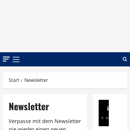
Zum
Inhalt
springen
Primäres
Menü
Start
Newsletter
Newsletter
Instagram
Linkedin
Verpasse mit dem Newsletter
nie wieder einen neuen