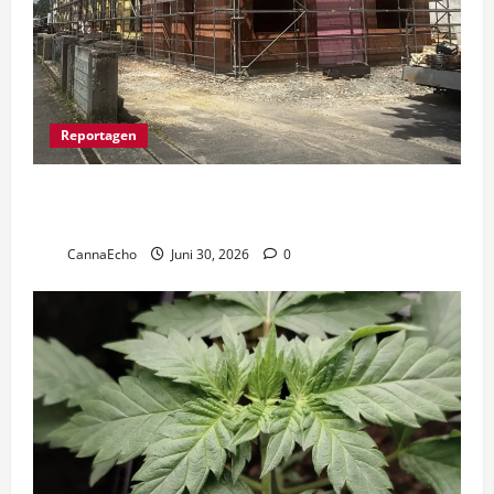
Reportagen
Cannabis-Club beheizt Wohnhaus durch Abwärme-
Nutzung
CannaEcho
Juni 30, 2026
0