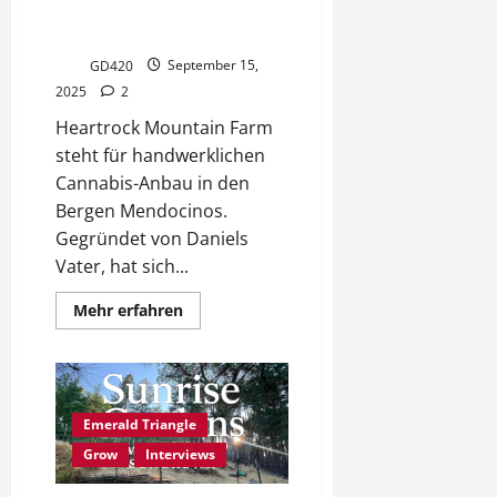
mit Tradition im Emerald
Triangle
GD420
September 15,
2025
2
Heartrock Mountain Farm
steht für handwerklichen
Cannabis-Anbau in den
Bergen Mendocinos.
Gegründet von Daniels
Vater, hat sich...
Mehr
Mehr erfahren
Informationen
über
Heartrock
Mountain
Farm:
Regenerativer
Cannabis-
Emerald Triangle
Anbau
mit
Grow
Interviews
Tradition
im
Emerald