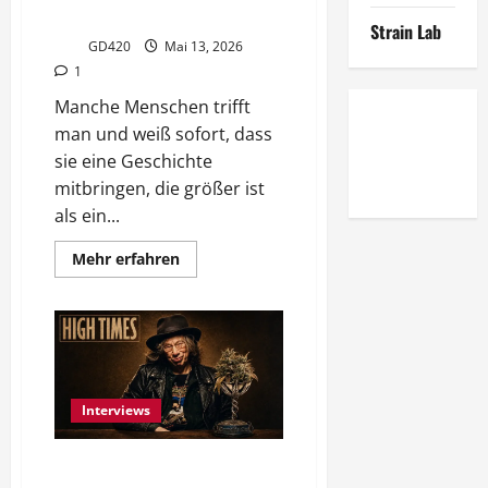
uns das Growen beibrachte
Strain Lab
GD420
Mai 13, 2026
1
Manche Menschen trifft
man und weiß sofort, dass
sie eine Geschichte
mitbringen, die größer ist
als ein...
Mehr
Mehr erfahren
Informationen
über
Ed
Rosenthal:
Der
Mann,
der
uns
das
Growen
Interviews
beibrachte
Robin “The Hammer” Ludwig: