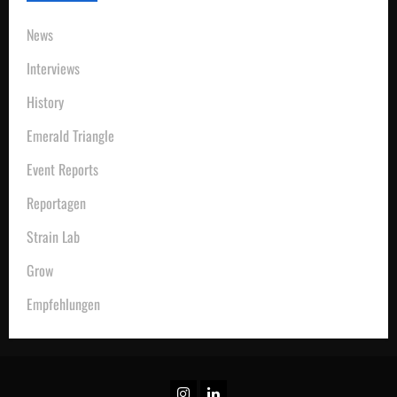
News
Interviews
History
Emerald Triangle
Event Reports
Reportagen
Strain Lab
Grow
Empfehlungen
Instagram
Linkedin