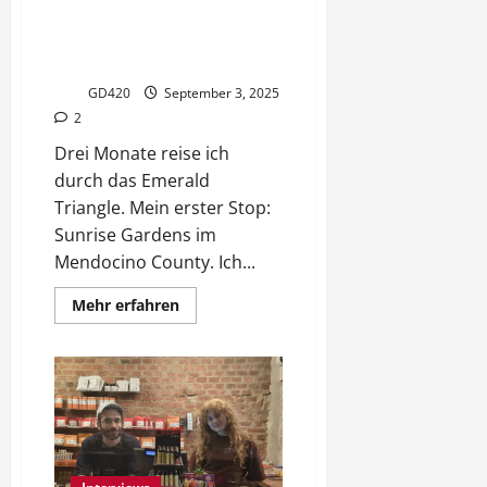
Zu Besuch bei Sunrise Gardens
Triangle
– Mendocino Sungrown
Cannabis – Emerald Triangle
GD420
September 3, 2025
2
Drei Monate reise ich
durch das Emerald
Triangle. Mein erster Stop:
Sunrise Gardens im
Mendocino County. Ich...
Mehr
Mehr erfahren
Informationen
über
Zu
Besuch
bei
Sunrise
Gardens
–
Mendocino
Sungrown
Cannabis
–