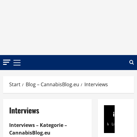
Zum
Inhalt
springen
Primäres
Menü
Start
Blog – CannabisBlog.eu
Interviews
Interviews
Instagram
Linkedin
Interviews – Kategorie –
CannabisBlog.eu