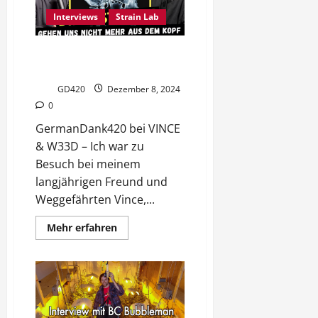
Coffeeshops
in
Interviews
Strain Lab
den
Niederlanden
verändert
GermanDank420 bei VINCE &
W33D zu Gast im Podcast
GD420
Dezember 8, 2024
0
GermanDank420 bei VINCE
& W33D – Ich war zu
Besuch bei meinem
langjährigen Freund und
Weggefährten Vince,...
Mehr
Mehr erfahren
Informationen
über
GermanDank420
bei
VINCE
&
W33D
zu
Gast