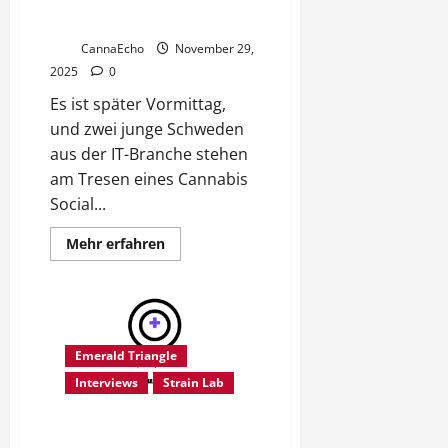
Gran Canaria
CannaEcho
November 29,
2025
0
Es ist später Vormittag,
und zwei junge Schweden
aus der IT-Branche stehen
am Tresen eines Cannabis
Social...
Mehr
Mehr erfahren
Informationen
über
(K)eine
Reportage
–
Cannabis
Social
Clubs
Emerald Triangle
in
Playa
Interviews
Strain Lab
del
Inglés,
Gran
Purple City Genetics – Ein
Canaria