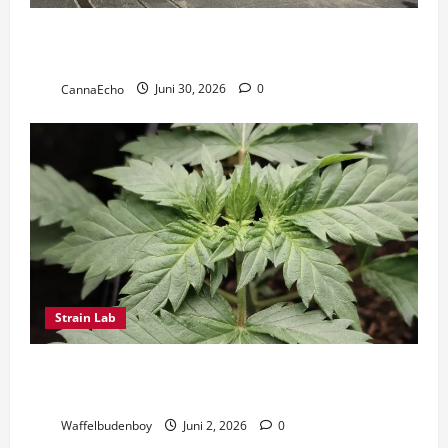
Cannabis-Club beheizt Wohnhaus durch Abwärme-
Nutzung
CannaEcho
Juni 30, 2026
0
Strain Lab
Polyploidie bei Cannabis – Zwischen Forschung,
Zucht und einer neuen genetischen Welt
Waffelbudenboy
Juni 2, 2026
0