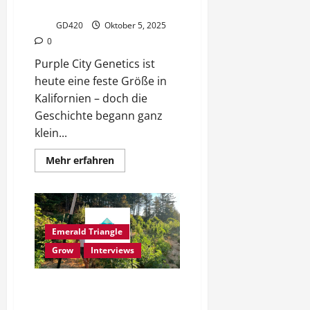
exklusiver Einblick
GD420
Oktober 5, 2025
0
Purple City Genetics ist
heute eine feste Größe in
Kalifornien – doch die
Geschichte begann ganz
klein...
Mehr
Mehr erfahren
Informationen
über
Purple
City
Genetics
–
Ein
Emerald Triangle
exklusiver
Einblick
Grow
Interviews
Heartrock Mountain Farm:
Regenerativer Cannabis-Anbau