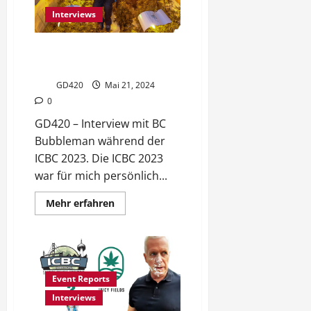
im
Interviews
Podcast
Interview mit BC Bubbleman
(Marcus Richardson)
GD420
Mai 21, 2024
0
GD420 – Interview mit BC
Bubbleman während der
ICBC 2023. Die ICBC 2023
war für mich persönlich...
Mehr
Mehr erfahren
Informationen
über
Interview
mit
BC
Bubbleman
(Marcus
Event Reports
Richardson)
Interviews