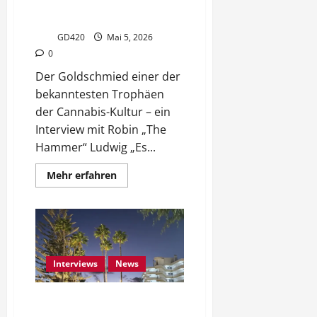
Der Mann hinter dem Cannabis
Cup Pokal
GD420
Mai 5, 2026
0
Der Goldschmied einer der
bekanntesten Trophäen
der Cannabis-Kultur – ein
Interview mit Robin „The
Hammer“ Ludwig „Es...
Mehr
Mehr erfahren
Informationen
über
Robin
“The
Hammer”
Ludwig:
Der
Mann
hinter
Interviews
News
dem
Cannabis
Cup
(K)eine Reportage – Cannabis
Pokal
Social Clubs in Playa del Inglés,