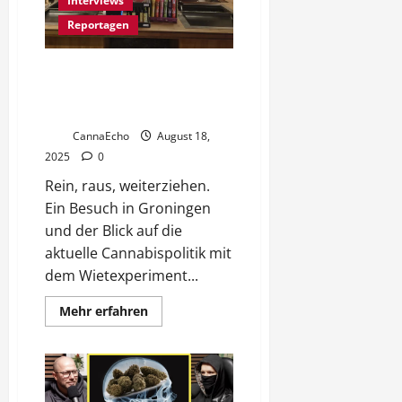
Interviews
Emerald
Triangle
Reportagen
Hintertür geschlossen: Wie das
Wietexperiment Coffeeshops in
den Niederlanden verändert
CannaEcho
August 18,
2025
0
Rein, raus, weiterziehen.
Ein Besuch in Groningen
und der Blick auf die
aktuelle Cannabispolitik mit
dem Wietexperiment...
Mehr
Mehr erfahren
Informationen
über
Hintertür
geschlossen:
Wie
das
Wietexperiment