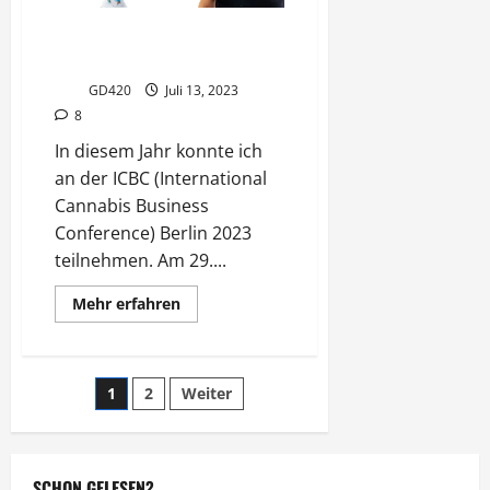
ICBC Berlin 2023 – Juicy Fields
– Ein unvergessliches Interview
GD420
Juli 13, 2023
8
In diesem Jahr konnte ich
an der ICBC (International
Cannabis Business
Conference) Berlin 2023
teilnehmen. Am 29....
Mehr
Mehr erfahren
Informationen
über
ICBC
Berlin
2023
Seitennummerierung
1
2
Weiter
–
Juicy
Fields
der
–
Ein
unvergessliches
SCHON GELESEN?
Interview