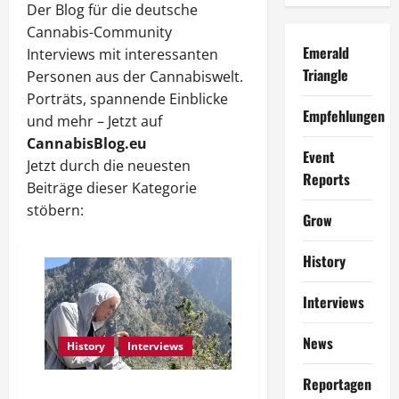
Der Blog für die deutsche
Cannabis-Community
Emerald
Interviews mit interessanten
Triangle
Personen aus der Cannabiswelt.
Porträts, spannende Einblicke
Empfehlungen
und mehr – Jetzt auf
CannabisBlog.eu
Event
Jetzt durch die neuesten
Reports
Beiträge dieser Kategorie
stöbern:
Grow
History
Interviews
News
History
Interviews
Reportagen
Ed Rosenthal: Der Mann, der